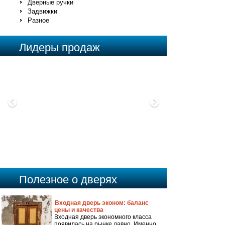
Дверные ручки
Задвижки
Разное
Лидеры продаж
МДФ, Шпон, массив дерева
Наружняя сторона: МДФ, Шпон,
Previous
Next
массив дерева
Внутренняя сторона: на выбор
Цена:
от 45 000 р.
Полезное о дверях
Входная дверь эконом: баланс
цены и качества
Входная дверь экономного класса
появилась на рынке давно. Именно